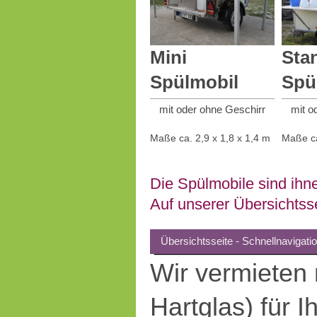
Mini
Sta
Spülmobil
Spü
mit oder ohne Geschirr
mit o
Maße ca. 2,9 x 1,8 x 1,4 m
Maße ca
Die Spülmobile sind ihn
Auf unserer Übersichtsse
Übersichtsseite - Schnellnavigati
Wir vermieten 
Hartglas) für 