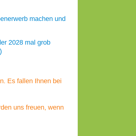
benerwerb machen und
oder 2028 mal grob
-)
n. Es fallen Ihnen bei
rden uns freuen, wenn