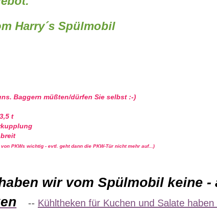
ebot.
arry´s Spülmobil
ns. Baggern müßten/dürfen Sie selbst :-)
3,5 t
erkupplung
 breit
 von PKWs wichtig - evtl. geht dann die PKW-Tür nicht mehr auf...)
haben wir vom Spülmobil keine - 
ken
--
Kühltheken für Kuchen und Salate haben wi