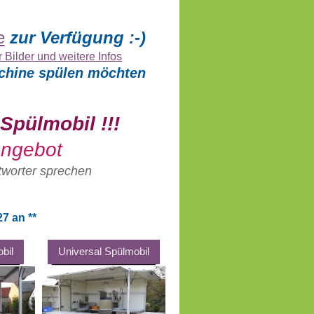
e
zur Verfügung :-)
r Bilder und weitere Infos
aschine spülen möchten
Spülmobil !!!
 Angebot
ntworter sprechen
7 an **
bil
Universal Spülmobil