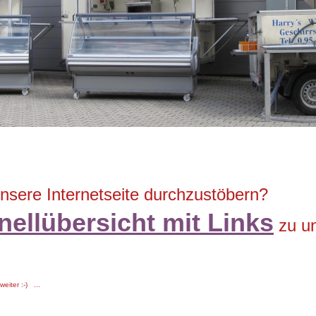
unsere Internetseite durchzustöbern?
nellübersicht mit Links
zu un
eiter :-) ...