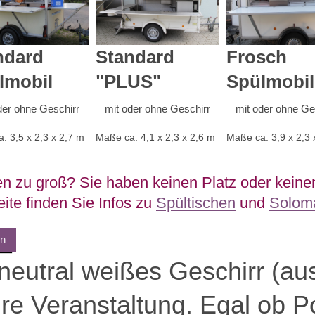
ndard
Standard
Frosch
lmobil
"PLUS"
Spülmobil
der ohne Geschirr
mit oder ohne Geschirr
mit oder ohne Ge
. 3,5 x 2,3 x 2,7 m
Maße ca. 4,1 x 2,3 x 2,6 m
Maße ca. 3,9 x 2,3 
en zu groß? Sie haben keinen Platz oder keine
ite finden Sie Infos zu
Spültischen
und
Solom
on
neutral weißes Geschirr (aus
Ihre Veranstaltung. Egal ob P