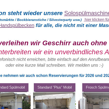
son steht wieder
unsere
Solospülmaschin
hier klicken fü
tsmärkte / Bockbieranstiche / Silvesterparty usw.)
Handspülbecken
für alle, die nicht mit einer M
h verleihen wir Geschirr auch ohne 
terbreiten wir ein unverbindliches
lefonisch nicht erreichen, bitte einfach auf den Anrufbea
oder eine kurze Mail schreiben. Wir melden uns :-)
ne nehmen wir auch schon Reservierungen für 2026 und 202
ndard Spülmobil
Standard "Plus" Mobil
Frosch Spülmo