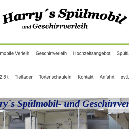
mobile Verleih
Geschirrverleih
Hochzeitsangebot
Spült
2,6 t
Tieflader
Tortenschaufeln
Kontakt
Anfahrt
evtl
ry´s Spülmobil- und Geschirrver