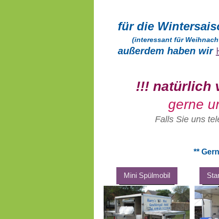
für die Wintersai
(interessant für Weihnach
außerdem haben wir
!!! natürlic
gerne un
Falls Sie uns te
** Ger
Mini Spülmobil
Sta