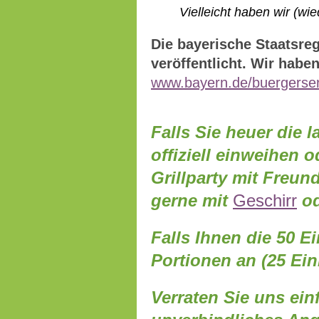
Vielleicht haben wir (wieder
Die bayerische Staatsreg
veröffentlicht. Wir haben
www.bayern.de/buergerserv
Falls Sie heuer die 
offiziell einweihen 
Grillparty mit Freun
gerne mit
Geschirr
od
Falls Ihnen die 50 Ei
Portionen an (25 Ein
Verraten Sie uns ein