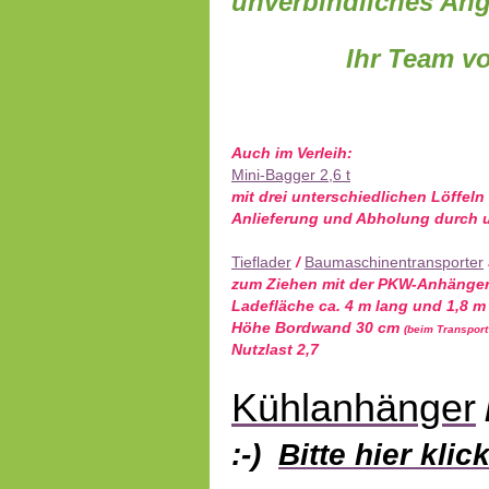
unverbindliches Ang
Ihr Team vom H
Auch im Verleih:
Mini-Bagger 2,6 t
mit drei unterschiedlichen Löffeln
Anlieferung und Abholung durch u
Tieflader
/
Baumaschinentransporter
zum Ziehen mit der PKW-Anhäng
Ladefläche ca. 4 m lang und 1,8 m
Höhe Bordwand 30 cm
(beim Transport
Nutzlast 2,7
Kühlanhänger
:-)
Bitte hier klic