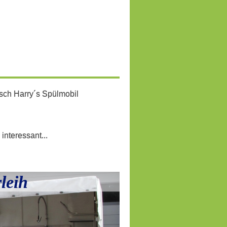
isch Harry´s Spülmobil
. interessant...
leih