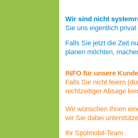
Wir sind nicht systemr
Sie uns eigentlich priva
Falls Sie jetzt die Zeit
planen möchten, machen 
INFO für unsere Kunde
Falls Sie nicht feiern (d
rechtzeitiger Absage ke
Wir wünschen Ihnen ein
wir Sie dabei unterstütz
Ihr Spülmobil-Team