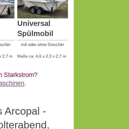
Universal
Spülmobil
schirr
mit oder ohne Geschirr
x 2,7 m
Maße ca. 4,6 x 2,3 x 2,7 m
n Starkstrom?
aschinen
.
 Arcopal -
olterabend,